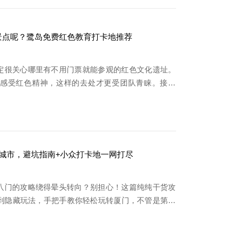
景点呢？鹭岛免费红色教育打卡地推荐
定很关心哪里有不用门票就能参观的红色文化遗址。
感受红色精神，这样的去处才更受团队青睐。接下
城市，避坑指南+小众打卡地一网打尽
八门的攻略绕得晕头转向？别担心！这篇纯纯干货攻
再到隐藏玩法，手把手教你轻松玩转厦门，不管是第一