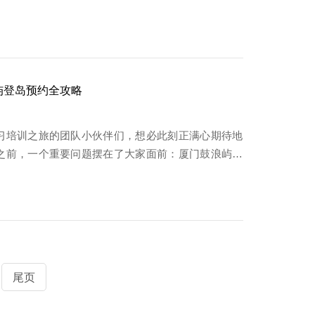
屿登岛预约全攻略
习培训之旅的团队小伙伴们，想必此刻正满心期待地
之前，一个重要问题摆在了大家面前：厦门鼓浪屿上
尾页