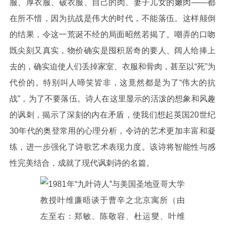
服、厚衣服、破衣服、自己的肉、妻子儿女的嫩肉——都
在所不惜，因为抗战是伟大的时代，不能落伍。这样颠倒
的结果，令这一荒诞不经的局面昭然若揭了。嘲弄的口吻
既尖刻又真实，物价确实是囤积居奇的要人、阔人给捧上
去的，确实迫使人们丢掉家室、衣服和骨肉，甚至以“死”为
代价的。特别叫人啼笑皆非，这竟然都是为了“伟大的抗
战”，为了不要落伍。诗人在这里显示的活泼的想象和风趣
的讽刺，揭示了深刻的内在矛盾，使我们想起英国20世纪
30年代的奥登常用的心理分析，令诗的艺术更加丰富和凝
练，进一步强化了诗歌艺术表现力度。该诗将智能性与感
性完美结合，成就了现代讽刺诗的名篇。