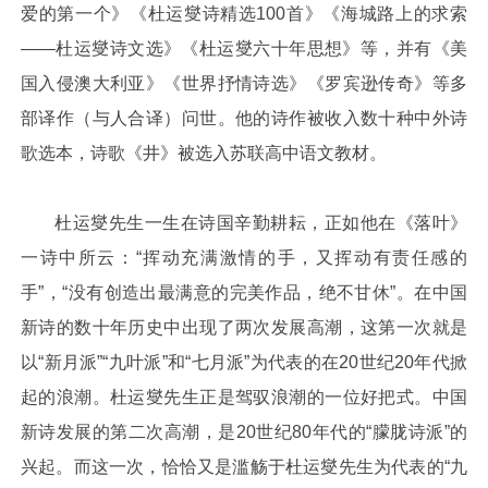
爱的第一个》《杜运燮诗精选100首》《海城路上的求索
——杜运燮诗文选》《杜运燮六十年思想》等，并有《美
国入侵澳大利亚》《世界抒情诗选》《罗宾逊传奇》等多
部译作（与人合译）问世。他的诗作被收入数十种中外诗
歌选本，诗歌《井》被选入苏联高中语文教材。
杜运燮先生一生在诗国辛勤耕耘，正如他在《落叶》
一诗中所云：“挥动充满激情的手，又挥动有责任感的
手”，“没有创造出最满意的完美作品，绝不甘休”。在中国
新诗的数十年历史中出现了两次发展高潮，这第一次就是
以“新月派”“九叶派”和“七月派”为代表的在20世纪20年代掀
起的浪潮。杜运燮先生正是驾驭浪潮的一位好把式。中国
新诗发展的第二次高潮，是20世纪80年代的“朦胧诗派”的
兴起。而这一次，恰恰又是滥觞于杜运燮先生为代表的“九