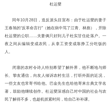
杜运燮
同年10月28日，造反派头目宣布：由于杜运燮的妻子
王春旭的“反革命言行”（她在病中骂了江青、林彪），开除
杜运燮的公职……夫妻俩只好到儿子杜实甘住处落户。一
夜之间从编辑变成农民，从拿工资变成靠挣工分吃饭的
人。
闭塞的农村令诗人特别希望了解外界，他不断地与师
长、挚友通信，向友人倾诉农村生活，打听外面的近况，
一些文友也常寄书给他。巴金先生也给他寄来古典文学名
著，鼓励他继续创作。杜运燮深感自己对中国的社会与农
民了解得不多，也趁机抓紧时间，给自己补补课。