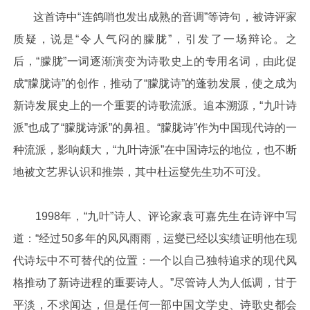
这首诗中“连鸽哨也发出成熟的音调”等诗句，被诗评家
质疑，说是“令人气闷的朦胧”，引发了一场辩论。之
后，“朦胧”一词逐渐演变为诗歌史上的专用名词，由此促
成“朦胧诗”的创作，推动了“朦胧诗”的蓬勃发展，使之成为
新诗发展史上的一个重要的诗歌流派。追本溯源，“九叶诗
派”也成了“朦胧诗派”的鼻祖。“朦胧诗”作为中国现代诗的一
种流派，影响颇大，“九叶诗派”在中国诗坛的地位，也不断
地被文艺界认识和推崇，其中杜运燮先生功不可没。
1998年，“九叶”诗人、评论家袁可嘉先生在诗评中写
道：“经过50多年的风风雨雨，运燮已经以实绩证明他在现
代诗坛中不可替代的位置：一个以自己独特追求的现代风
格推动了新诗进程的重要诗人。”尽管诗人为人低调，甘于
平淡，不求闻达，但是任何一部中国文学史、诗歌史都会