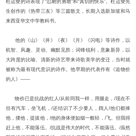
杜运燮的诗表现了“忍耐的勇敢”和“真切的快乐”。杜运燮先
生创作的《热带三友》等三篇散文，长期入选新加坡和马
来西亚华文中学教科书。
他的《山》《井》《夜》《月》《闪电》等诗作，以
机智、风趣、灵动、幽默见胜；词锋锐利，意象新异，以
大跨度的比喻、清新的诗艺带来诗歌美学的变迁，当时就
被称为最有现代意识的诗作。他早期的代表作有《追物价
的人》——
物价已是抗战的红人/从前同我一样，用腿走，/现在不
但有汽车，坐飞机，/还结识了不少要人，阔人/他们都捧
他，搂他，提拔他，/他的身体便如烟一般轻，/飞。但我得
赶上他，不能落伍。/抗战是伟大的时代，不能落伍。/虽然