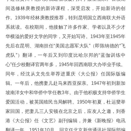
间选修林庚教授的新诗课程，深受启发，开始新诗的创
作。1939年经林庚教授推荐，转到昆明国立西南联大外语
系就读。在校期间，他接触了许多作家、学者以及不少才
华横溢的爱好文学的同学，又开始写诗。1943年至1945年
先后在昆明、湖南担任“美国志愿军大队”（即陈纳德的“飞
虎队”）翻译，一年后又到印度比哈尔邦的“蓝伽训练中
心”任少校翻译官两年多，1945年回西南联大办毕业手续。
同年，经沈从文先生举荐进重庆《大公报》任国际版编
辑。一年后，他携妻儿赴马来西亚探亲。1947年初到新加
坡南洋女中和华侨中学任教3年。由于他积极支持华侨学生
爱国活动，被英国殖民当局解聘。1950年初夏，杜运燮举
家回国，把妻儿三人安顿在北京之后，应友人之邀，到香
港《大公报》任《文艺》副刊编辑，并兼《新晚报》电讯
翻译一年。1951年10月，回京任北京新华通讯社国际部编