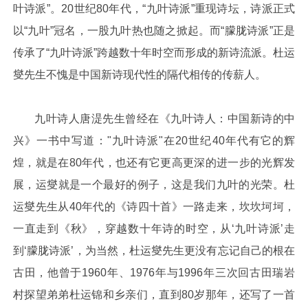
叶诗派”。20世纪80年代，“九叶诗派”重现诗坛，诗派正式
以“九叶”冠名，一股九叶热也随之掀起。而“朦胧诗派”正是
传承了“九叶诗派”跨越数十年时空而形成的新诗流派。杜运
燮先生不愧是中国新诗现代性的隔代相传的传薪人。
九叶诗人唐湜先生曾经在《九叶诗人：中国新诗的中
兴》一书中写道："九叶诗派"在20世纪40年代有它的辉
煌，就是在80年代，也还有它更高更深的进一步的光辉发
展，运燮就是一个最好的例子，这是我们九叶的光荣。杜
运燮先生从40年代的《诗四十首》一路走来，坎坎坷坷，
一直走到《秋》，穿越数十年诗的时空，从‘九叶诗派’走
到‘朦胧诗派’，为当然，杜运燮先生更没有忘记自己的根在
古田，他曾于1960年、1976年与1996年三次回古田瑞岩
村探望弟弟杜运锦和乡亲们，直到80岁那年，还写了一首