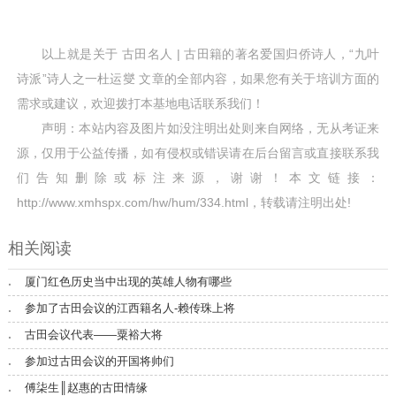
以上就是关于
古田名人 | 古田籍的著名爱国归侨诗人，“九叶
诗派”诗人之一杜运燮
文章的全部内容，如果您有关于
培训
方面的
需求或建议，欢迎拨打本基地电话联系我们！
声明：本站内容及图片如没注明出处则来自网络，无从考证来
源，仅用于公益传播，如有侵权或错误请在后台留言或直接联系我
们告知删除或标注来源，谢谢！本文链接：
http://www.xmhspx.com/hw/hum/334.html
，转载请注明出处!
相关阅读
厦门红色历史当中出现的英雄人物有哪些
参加了古田会议的江西籍名人-赖传珠上将
古田会议代表——粟裕大将
参加过古田会议的开国将帅们
傅柒生║赵惠的古田情缘