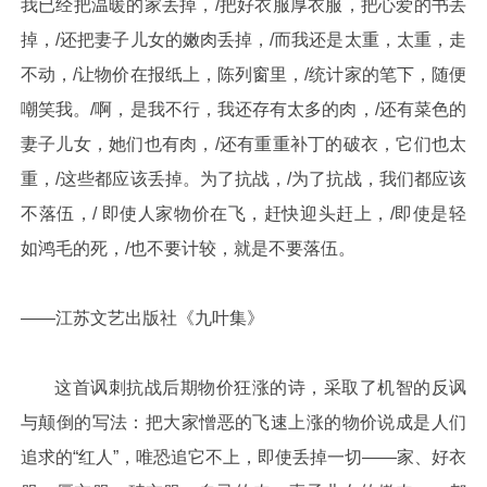
我已经把温暖的家丢掉，/把好衣服厚衣服，把心爱的书丢
掉，/还把妻子儿女的嫩肉丢掉，/而我还是太重，太重，走
不动，/让物价在报纸上，陈列窗里，/统计家的笔下，随便
嘲笑我。/啊，是我不行，我还存有太多的肉，/还有菜色的
妻子儿女，她们也有肉，/还有重重补丁的破衣，它们也太
重，/这些都应该丢掉。为了抗战，/为了抗战，我们都应该
不落伍，/ 即使人家物价在飞，赶快迎头赶上，/即使是轻
如鸿毛的死，/也不要计较，就是不要落伍。
——江苏文艺出版社《九叶集》
这首讽刺抗战后期物价狂涨的诗，采取了机智的反讽
与颠倒的写法：把大家憎恶的飞速上涨的物价说成是人们
追求的“红人”，唯恐追它不上，即使丢掉一切——家、好衣