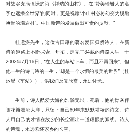
对故乡充满憧憬的诗《祥瑞的山村》。在“赞美瑞岩人的名
字也远播全世界”的同时，更是祝愿“小山村必将幻变为脱胎
换骨的瑞岩村”。中国新诗的发展做出可贵的贡献。”
杜运燮先生，这位古田籍的著名爱国归侨诗人，在新
诗的道路上不断探索、开拓，走完了84载的诗路人生，于
2002年7月16日，“在人生的车站下车，而且不再回来”。但
他一生的诗与诗的一生，“却是一个永恒的最美的世界”（杜
运燮《车站》），供我们反复欣赏，永远怀念。
生前，诗人酷爱大海的浩瀚无垠，死后，他的骨灰伴
随花瓣漂流大洋，只留下自己60年来默默耕耘的诗文。诗
人用自己的才情在故乡的长空画出一道耀眼的弧线。诗人
的诗魂，永远萦绕家乡的长空。