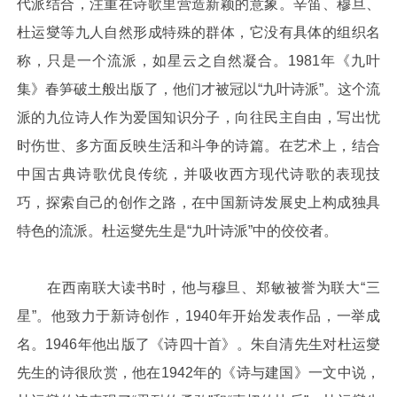
代派结合，注重在诗歌里营造新颖的意象。辛笛、穆旦、
杜运燮等九人自然形成特殊的群体，它没有具体的组织名
称，只是一个流派，如星云之自然凝合。1981年《九叶
集》春笋破土般出版了，他们才被冠以“九叶诗派”。这个流
派的九位诗人作为爱国知识分子，向往民主自由，写出忧
时伤世、多方面反映生活和斗争的诗篇。在艺术上，结合
中国古典诗歌优良传统，并吸收西方现代诗歌的表现技
巧，探索自己的创作之路，在中国新诗发展史上构成独具
特色的流派。杜运燮先生是“九叶诗派”中的佼佼者。
在西南联大读书时，他与穆旦、郑敏被誉为联大“三
星”。他致力于新诗创作，1940年开始发表作品，一举成
名。1946年他出版了《诗四十首》。朱自清先生对杜运燮
先生的诗很欣赏，他在1942年的《诗与建国》一文中说，