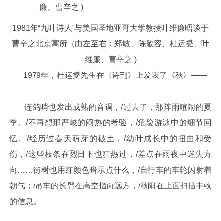
1981年“九叶诗人”与美国圣地亚哥大学教授叶维廉晤谈于
曹辛之北京寓所（由左至右：郑敏、陈敬容、杜运燮、叶
维廉、曹辛之 )
1979年，杜运燮先生在《诗刊》上发表了《秋》——
连鸽哨也发出成熟的音调，/过去了，那阵雨喧闹的夏
季。/不再想那严峻的闷热的考验，/危险游泳中的细节回
忆。/经历过春天萌芽的破土，/幼叶成长中的扭曲和受
伤，/这些枝条在烈日下也狂热过，/差点在雨夜中迷失方
向……街树也用红颜色暗示点什么，/自行车的车轮闪射着
朝气；/吊车的长臂在高空指向远方，/秋阳在上面扫描丰收
的信息。