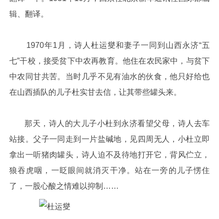
辑、翻译。
1970年1月，诗人杜运燮和妻子一同到山西永济“五
七”干校，接受贫下中农再教育。他住在农民家中，与贫下
中农同甘共苦。当时几乎不见有油水的伙食，他只好给也
在山西插队的儿子杜实甘去信，让其带些罐头来。
那天，诗人的大儿子小杜到永济看望父母，诗人去车
站接。父子一同走到一片盐碱地，见四周无人，小杜立即
拿出一听猪肉罐头，诗人迫不及待地打开它，背风伫立，
狼吞虎咽，一眨眼间就消灭干净。站在一旁的儿子愣住
了，一股心酸之情难以抑制……