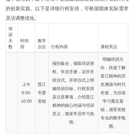
的创新实践。以下是详细行程安排，可根据团体实际需求
灵活调整优化。
培
训
天
时间
教学
数
段
点位
行程内容
课程亮点
明确培训方
报到集合，领取培训资
向，快速了解
料、学员手册，召开开
晋江精神的历
班仪式。开班仪式上明
上午
晋江
史渊源与时代
确培训目标、行程安排
9:00-
市委
价值，为后续
及注意事项，介绍晋江
10:00
党校
学习奠定基
精神的核心内涵与培训
础，感受党校
意义，激发学员学习热
专业的教学氛
情。
围。