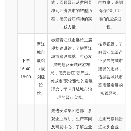
式，回顾晋江从贫困县
的故事，深刻
域到经济强市的转型历
领悟“晋江经
程，感受晋江精神的实
验”的提炼过
践力量。
程。
参观晋江城市展馆二层
晋江
拓宽视野，了
规划建设馆，了解晋江
城市
解晋江统筹产
城市建设成就、生态发
下午
展馆
业发展与城市
展规划及全域旅游布
16:40-
（规
建设的思路，
局，感受晋江“强产业、
18:00
划建
借鉴县域城市
兴城市”双轮驱动的发展
设
高质量发展的
理念，学习县域城市治
馆）
实践经验。
理的晋江实践。
走进安踏集团总部，参
观企业展厅、生产车间
近距离接触晋
及研发中心，了解企业
江龙头企业，