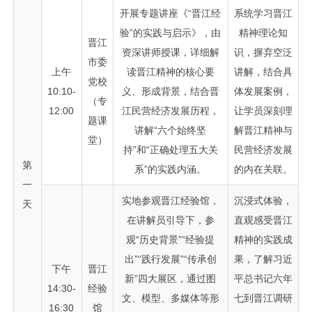
开展专题讲座《“晋江经
系统学习晋江
验”的实践与启示》，由
精神理论知
晋江
资深讲师授课，详细解
识，摒弃空泛
市委
上午
读晋江精神的核心要
讲解，结合具
党校
10:10-
义、形成背景，结合晋
体发展案例，
（专
12:00
江民营经济发展历程，
让学员深刻理
题课
讲解“六个始终坚
解晋江精神与
堂）
持”和“正确处理五大关
民营经济发展
第
系”的实践内涵。
的内在关联。
一
实地参观晋江经验馆，
沉浸式体验，
天
在讲解员引导下，参
直观感受晋江
观“历史背景”“经验提
精神的实践成
出”“践行发展”“传承创
果，了解习近
下午
晋江
新”四大展区，通过图
平总书记六年
14:30-
经验
文、模型、多媒体等形
七到晋江调研
16:30
馆