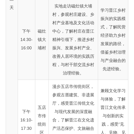
实地走访磁灶镇大埔
天
学习晋江乡村
村，参观村庄建设、乡
振兴的实践模
村产业基地及文化活动
式，了解民营
下午
磁灶
中心，了解村庄在晋江
经济助力乡村
14:30-
镇大
精神引领下，推进乡村
发展的路径，
16:00
埔村
振兴、发展乡村产业、
借鉴乡村治理
改善人居环境的实践历
与产业融合的
程，与村干部交流乡村
先进经验。
治理经验。
漫步五店市传统街区，
兼顾文化学习
参观古厝建筑、非遗展
与体验，了解
厅，感受晋江传统文化
五店
晋江文化传承
下午
与现代发展的深度融
市传
与创新的实
16:10-
合，了解晋江在文化遗
统街
践，感受“见
17:30
产活态保护、文旅融合
区
人、见物、见